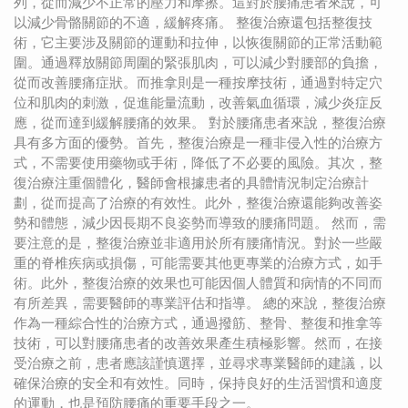
列，從而減少不正常的壓力和摩擦。這對於腰痛患者來說，可
以減少骨骼關節的不適，緩解疼痛。 整復治療還包括整復技
術，它主要涉及關節的運動和拉伸，以恢復關節的正常活動範
圍。通過釋放關節周圍的緊張肌肉，可以減少對腰部的負擔，
從而改善腰痛症狀。而推拿則是一種按摩技術，通過對特定穴
位和肌肉的刺激，促進能量流動，改善氣血循環，減少炎症反
應，從而達到緩解腰痛的效果。 對於腰痛患者來說，整復治療
具有多方面的優勢。首先，整復治療是一種非侵入性的治療方
式，不需要使用藥物或手術，降低了不必要的風險。其次，整
復治療注重個體化，醫師會根據患者的具體情況制定治療計
劃，從而提高了治療的有效性。此外，整復治療還能夠改善姿
勢和體態，減少因長期不良姿勢而導致的腰痛問題。 然而，需
要注意的是，整復治療並非適用於所有腰痛情況。對於一些嚴
重的脊椎疾病或損傷，可能需要其他更專業的治療方式，如手
術。此外，整復治療的效果也可能因個人體質和病情的不同而
有所差異，需要醫師的專業評估和指導。 總的來說，整復治療
作為一種綜合性的治療方式，通過撥筋、整骨、整復和推拿等
技術，可以對腰痛患者的改善效果產生積極影響。然而，在接
受治療之前，患者應該謹慎選擇，並尋求專業醫師的建議，以
確保治療的安全和有效性。同時，保持良好的生活習慣和適度
的運動，也是預防腰痛的重要手段之一。