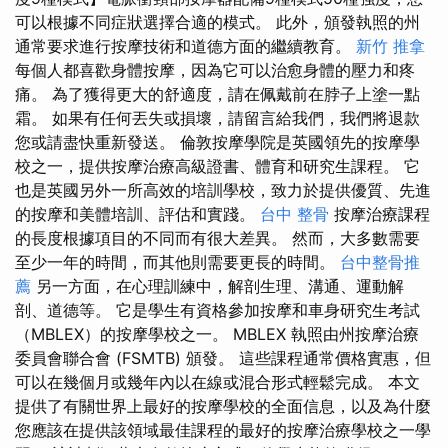
可以根據不同症狀選擇合適的模式。 此外，頒發執照的州
通常要求進行按摩技術和道德方面的繼續教育。
新竹 推拿
每個人都喜歡身體按摩，因為它可以治愈身體的壓力和疼
痛。 為了獲得更大的舒適度，請在佩戴前在脖子上塗一點
霜。 如果有任何丟失或損壞，請留言給我們，我們將退款
您或請盡快重新發送。 倫敦按摩學院是英國領先的按摩學
校之一，提供按摩治療高級證書、體育和研究生課程。 它
也是英國另外一所高效的培訓學校，致力於提供優質、先進
的按摩和美體培訓、評估和實踐。
台中 整骨
按摩治療課程
的長度根據項目的不同而有很大差異。 然而，大多數需要
至少一年的時間，而其他則需要更長的時間。
台中整骨推
薦
另一方面，在心理訓練中，解剖生理、溝通、運動解
剖、道德等。 它是學生有資格參加按摩和車身研究生考試
（MBLEX）的按摩學校之一。 MBLEX 執照由州按摩治療
委員會聯合會 (FSMTB) 頒發。 這些課程通常價格實惠，但
可以在幾個月或幾年內以在線或混合形式輕鬆完成。 本文
提供了有關世界上最好的按摩學校的全面信息，以及為什麼
您應該在提供該領域最佳課程的最好的按摩治療學校之一學