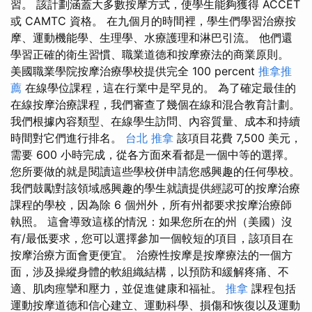
習。 該計劃涵蓋大多數按摩方式，使學生能夠獲得 ACCET
或 CAMTC 資格。 在九個月的時間裡，學生們學習治療按
摩、運動機能學、生理學、水療護理和淋巴引流。 他們還
學習正確的衛生習慣、職業道德和按摩療法的商業原則。
美國職業學院按摩治療學校提供完全 100 percent
推拿推
薦
在線學位課程，這在行業中是罕見的。 為了確定最佳的
在線按摩治療課程，我們審查了幾個在線和混合教育計劃。
我們根據內容類型、在線學生訪問、內容質量、成本和持續
時間對它們進行排名。
台北 推拿
該項目花費 7,500 美元，
需要 600 小時完成，從各方面來看都是一個中等的選擇。
您所要做的就是閱讀這些學校併申請您感興趣的任何學校。
我們鼓勵對該領域感興趣的學生就讀提供經認可的按摩治療
課程的學校，因為除 6 個州外，所有州都要求按摩治療師
執照。 這會導致這樣的情況：如果您所在的州（美國）沒
有/最低要求，您可以選擇參加一個較短的項目，該項目在
按摩治療方面會更便宜。 治療性按摩是按摩療法的一個方
面，涉及操縱身體的軟組織結構，以預防和緩解疼痛、不
適、肌肉痙攣和壓力，並促進健康和福祉。
推拿
課程包括
運動按摩道德和信心建立、運動科學、損傷和恢復以及運動