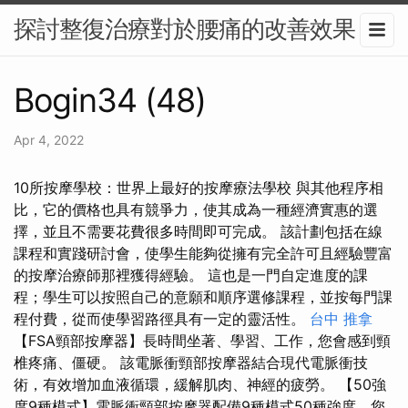
探討整復治療對於腰痛的改善效果
Bogin34 (48)
Apr 4, 2022
10所按摩學校：世界上最好的按摩療法學校 與其他程序相
比，它的價格也具有競爭力，使其成為一種經濟實惠的選
擇，並且不需要花費很多時間即可完成。 該計劃包括在線
課程和實踐研討會，使學生能夠從擁有完全許可且經驗豐富
的按摩治療師那裡獲得經驗。 這也是一門自定進度的課
程；學生可以按照自己的意願和順序選修課程，並按每門課
程付費，從而使學習路徑具有一定的靈活性。
台中 推拿
【FSA頸部按摩器】長時間坐著、學習、工作，您會感到頸
椎疼痛、僵硬。 該電脈衝頸部按摩器結合現代電脈衝技
術，有效增加血液循環，緩解肌肉、神經的疲勞。 【50強
度9種模式】電脈衝頸部按摩器配備9種模式50種強度，您